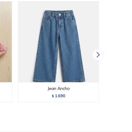
Jean Ancho
Panta
1.690
$