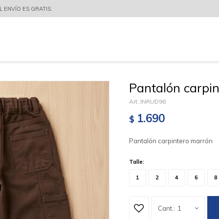
 ENVÍO ES GRATIS.
Pantalón carpi
INRUD98
1.690
$
Pantalón carpintero marrón
Talle:
1
2
4
6
8
1