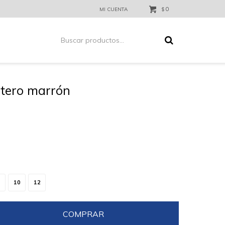
0
$
ntero marrón
10
12
COMPRAR