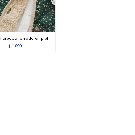
floreado forrado en piel
1.690
$