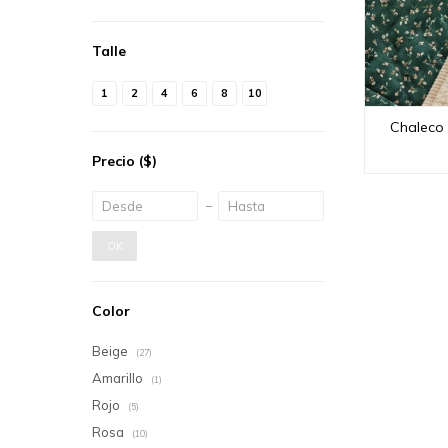
Talle
1
2
4
6
8
10
Chaleco 
Precio
($)
OK
Color
Beige
(27)
Amarillo
(1)
Rojo
(5)
Rosa
(10)